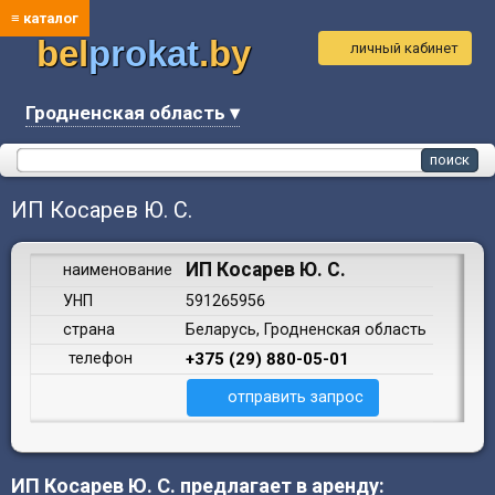
≡ каталог
bel
prokat
.by
личный кабинет
Гродненская область ▾
ИП Косарев Ю. С.
ИП Косарев Ю. С.
наименование
УНП
591265956
страна
Беларусь, Гродненская область
телефон
+375 (29) 880-05-01
отправить запрос
ИП Косарев Ю. С. предлагает в аренду: