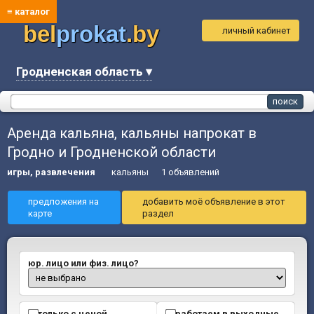
≡ каталог
bel
prokat
.by
личный кабинет
Гродненская область ▾
Аренда кальяна, кальяны напрокат в
Гродно и Гродненской области
игры, развлечения
кальяны
1 объявлений
предложения на
добавить моё объявление в этот
карте
раздел
юр. лицо или физ. лицо?
только с ценой
работаем в выходные