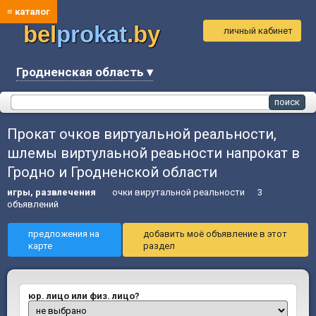
≡ каталог
bel
prokat
.by
личный кабинет
Гродненская область ▾
Прокат очков виртуальной реальности,
шлемы виртулаьной реаьности напрокат в
Гродно и Гродненской области
игры, развлечения
очки вирутальной реальности
3
объявлений
предложения на
добавить моё объявление в этот
карте
раздел
юр. лицо или физ. лицо?